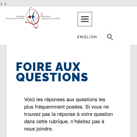
>
>
Skip
JUST
ANOTHER
to
WORDPRESS
content
SITE
SEARCH
ENGLISH
FOR:
FOIRE AUX
QUESTIONS
Voici les réponses aux questions les
plus fréquemment posées. Si vous ne
trouvez pas la réponse à votre question
dans cette rubrique, n’hésitez pas à
nous joindre.